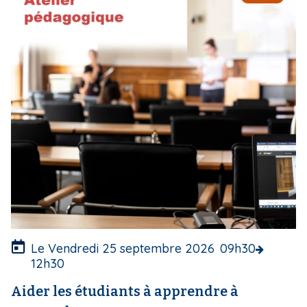
a
g
e
d
e
c
o
u
v
e
r
t
u
r
e
Le Vendredi 25 septembre 2026
09h30
12h30
Aider les étudiants à apprendre à