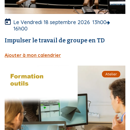
t
u
r
e
Le Vendredi 18 septembre 2026
13h00
16h00
Impulser le travail de groupe en TD
Ajouter à mon calendrier
I
Atelier
m
a
g
e
d
e
c
o