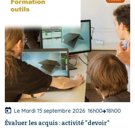
m
a
g
e
d
e
c
o
u
v
e
r
t
u
r
e
Le Mardi 15 septembre 2026
16h00
18h00
Évaluer les acquis : activité "devoir"