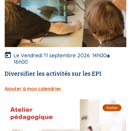
u
v
e
r
t
u
r
e
Le Vendredi 11 septembre 2026
14h00
16h00
Diversifier les activités sur les EPI
Ajouter à mon calendrier
I
Atelier
m
a
g
e