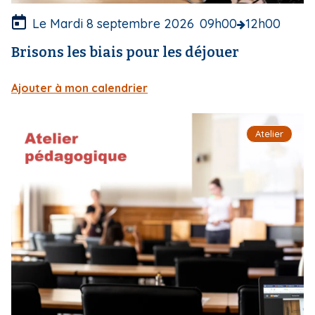
r
e
Le Mardi 8 septembre 2026
09h00
12h00
Brisons les biais pour les déjouer
Ajouter à mon calendrier
I
Atelier
m
a
g
e
d
e
c
o
u
v
e