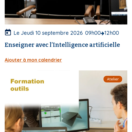
r
t
u
r
e
Le Jeudi 10 septembre 2026
09h00
12h00
Enseigner avec l’Intelligence artificielle
Ajouter à mon calendrier
I
Atelier
m
a
g
e
d
e
c
o