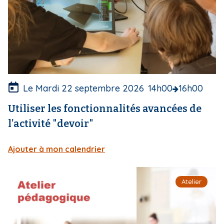
u
v
e
r
t
u
r
e
Le Mardi 22 septembre 2026
14h00
16h00
Utiliser les fonctionnalités avancées de
l’activité "devoir"
Ajouter à mon calendrier
I
Atelier
m
a
g
e