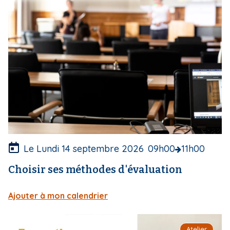
d
e
c
o
u
v
e
r
t
u
r
e
Le Lundi 14 septembre 2026
09h00
11h00
Choisir ses méthodes d'évaluation
Ajouter à mon calendrier
I
Atelier