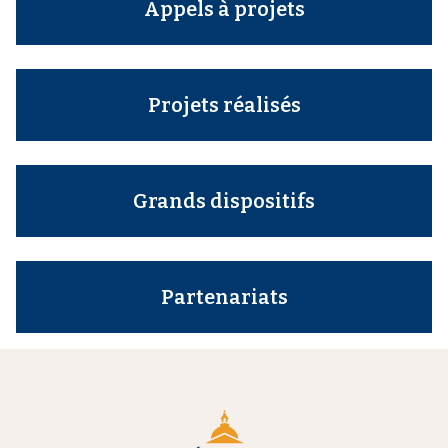
'
Appels à projets
i
A
r
p
i
a
a
l
n
Projets réalisés
e
Grands dispositifs
Partenariats