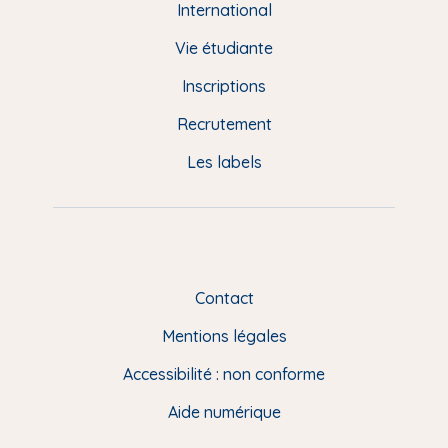
e
International
d
Vie étudiante
d
Inscriptions
e
Recrutement
p
Les labels
a
g
e
F
Contact
R
Mentions légales
Accessibilité : non conforme
Aide numérique