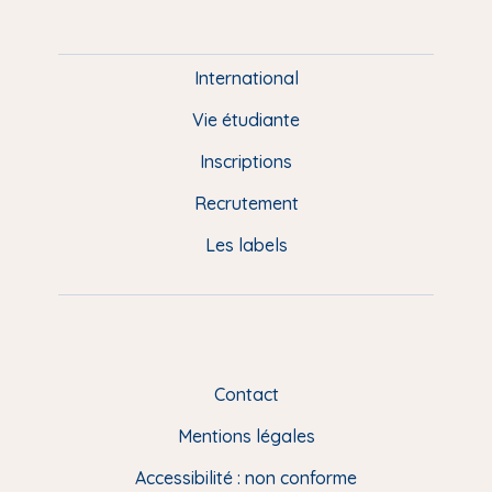
P
i
e
International
d
Vie étudiante
d
Inscriptions
e
Recrutement
p
Les labels
a
g
e
F
Contact
R
Mentions légales
Accessibilité : non conforme