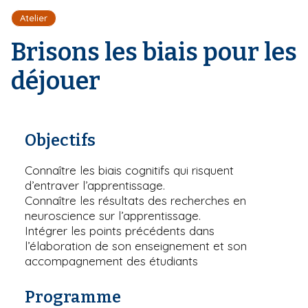
r
d
i
Atelier
e
'
p
A
Brisons les biais pour les
a
r
l
i
déjouer
a
n
e
Objectifs
Connaître les biais cognitifs qui risquent
d’entraver l’apprentissage.
Connaître les résultats des recherches en
neuroscience sur l’apprentissage.
Intégrer les points précédents dans
l’élaboration de son enseignement et son
accompagnement des étudiants
Programme