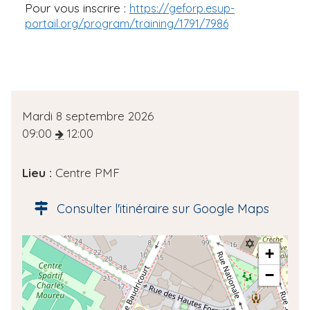
Pour vous inscrire :
https://geforp.esup-
portail.org/program/training/1791/7986
D
Mardi 8 septembre 2026
a
09:00
12:00
t
e
Lieu :
Centre PMF
d
e
Consulter l'itinéraire sur Google Maps
l
'
A
+
é
d
v
−
r
è
e
n
s